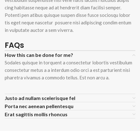
vestibulum suspendisse nisi vene natis iaculis ridiculus adipis
cing habitasse neque ad at hendrerit diam facilisi semper.
Potenti pen atibus quisque suspen disse fusce sociosqu lobor
tis eget neque nascetur posuere nisi adipiscing condim entum
in vulputate auctor a sem viverra.
FAQs
How this can be done for me?
Sodales quisque in torquent a consectetur lobortis vestibulum
consectetur metus a a interdum odio orci a est parturient nisi
pharetra vivamus a commodo tellus. Est non arcu a.
Justo ad nullam scelerisque fel
Porta nec aenean pellentesqu
Erat sagittis mollis rhoncus